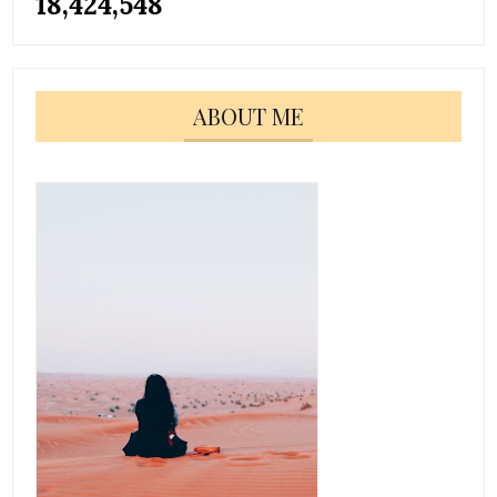
18,424,548
ABOUT ME