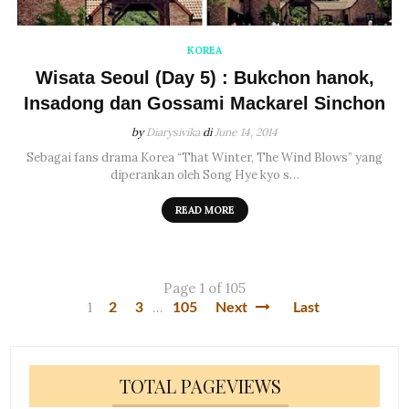
KOREA
Wisata Seoul (Day 5) : Bukchon hanok,
Insadong dan Gossami Mackarel Sinchon
by
Diarysivika
di
June 14, 2014
Sebagai fans drama Korea “That Winter, The Wind Blows” yang
diperankan oleh Song Hye kyo s…
READ MORE
Page 1 of 105
1
...
2
3
105
Next
Last
TOTAL PAGEVIEWS