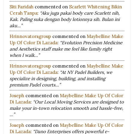
Siti Faridah
commented on
Scarlett Whitening Bikin
Cerah Tanpa
:
“Aku juga pakai body care Scarlett nih,
Kak. Paling suka dengan body lotionnya sih. Bulan ini
aku…”
Hrinnovatorsgroup
commented on
Maybelline Make
Up Of Color Di Lazada
:
“Evolution Precision Medicine
and Aesthetics staff make me feel like family right
when I walk…”
Hrinnovatorsgroup
commented on
Maybelline Make
Up Of Color Di Lazada
:
“At NY Padel Builders, we
specialize in designing, building, and installing
premium Padel courts…”
Joseph
commented on
Maybelline Make Up Of Color
Di Lazada
:
“Our Local Moving Services are designed to
make your in-town relocation smooth and hassle-free,
…”
Joseph
commented on
Maybelline Make Up Of Color
Di Lazada
:
“Dano Enterprises offers powerful e-