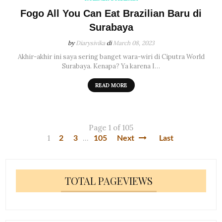
Fogo All You Can Eat Brazilian Baru di
Surabaya
by
Diarysivika
di
March 08, 2023
Akhir-akhir ini saya sering banget wara-wiri di Ciputra World
Surabaya. Kenapa? Ya karena I…
READ MORE
Page 1 of 105
1
...
2
3
105
Next
Last
TOTAL PAGEVIEWS