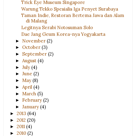
Trick Eye Museum Singapore
Warung Tekko Spesialis Iga Penyet Surabaya
Taman Indie, Restoran Bertema Jawa dan Alam
di Malang
Legitnya Serabi Notosuman Solo
Dae Jang Geum Korea-nya Yogyakarta
November
(2)
►
October
(3)
►
September
(2)
►
August
(4)
►
July
(4)
►
June
(2)
►
May
(8)
►
April
(4)
►
March
(5)
►
February
(2)
►
January
(4)
►
2013
(64)
►
2012
(20)
►
2011
(4)
►
2010
(2)
►