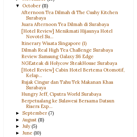
October
(11)
▼
Afternoon Tea Dilmah di The Cushy Kitchen
Surabaya
Juara Afternoon Tea Dilmah di Surabaya
[Hotel Review] Menikmati Hijaunya Hotel
Novotel Su...
Itinerary Wisata Singapore (1)
Dilmah Real High Tea Challenge Surabaya
Review Samsung Galaxy S6 Edge
NGEsteak di Holycow SteakHouse Surabaya
[Hotel Review] Cabin Hotel Bertema Otomotif,
Kelap...
Rujak Cingur dan Tahu Tek Makanan Khas
Surabaya
Hungry Jeff, Ciputra World Surabaya
Berpetualang ke Sulawesi Bersama Datsun
Risers Exp...
September
(7)
►
August
(11)
►
July
(5)
►
June
(10)
►