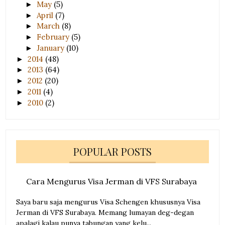
May
(5)
►
April
(7)
►
March
(8)
►
February
(5)
►
January
(10)
►
2014
(48)
►
2013
(64)
►
2012
(20)
►
2011
(4)
►
2010
(2)
►
POPULAR POSTS
Cara Mengurus Visa Jerman di VFS Surabaya
Saya baru saja mengurus Visa Schengen khususnya Visa
Jerman di VFS Surabaya. Memang lumayan deg-degan
apalagi kalau punya tabungan yang kelu...