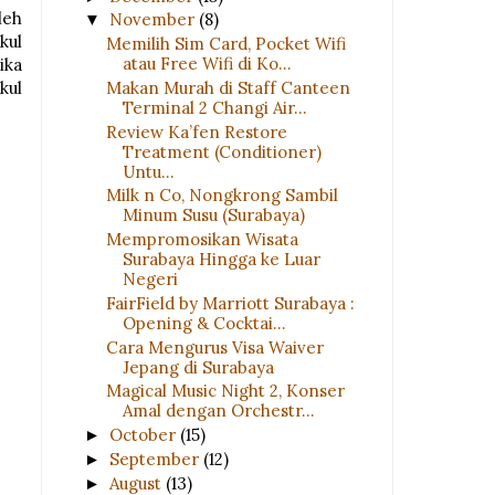
leh
November
(8)
▼
kul
Memilih Sim Card, Pocket Wifi
atau Free Wifi di Ko...
ika
Makan Murah di Staff Canteen
kul
Terminal 2 Changi Air...
Review Ka’fen Restore
Treatment (Conditioner)
Untu...
Milk n Co, Nongkrong Sambil
Minum Susu (Surabaya)
Mempromosikan Wisata
Surabaya Hingga ke Luar
Negeri
FairField by Marriott Surabaya :
Opening & Cocktai...
Cara Mengurus Visa Waiver
Jepang di Surabaya
Magical Music Night 2, Konser
Amal dengan Orchestr...
October
(15)
►
September
(12)
►
August
(13)
►