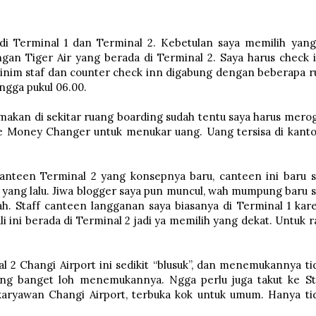
 di Terminal 1 dan Terminal 2. Kebetulan saya memilih yang
ngan Tiger Air yang berada di Terminal 2. Saya harus check 
u minim staf dan counter check inn digabung dengan beberapa r
ingga pukul 06.00.
akan di sekitar ruang boarding sudah tentu saya harus mero
ke Money Changer untuk menukar uang. Uang tersisa di kant
Canteen Terminal 2 yang konsepnya baru, canteen ini baru s
6 yang lalu. Jiwa blogger saya pun muncul, wah mumpung baru s
ah. Staff canteen langganan saya biasanya di Terminal 1 kar
 ini berada di Terminal 2 jadi ya memilih yang dekat. Untuk r
l 2 Changi Airport ini sedikit “blusuk”, dan menemukannya ti
ng banget loh menemukannya. Ngga perlu juga takut ke St
aryawan Changi Airport, terbuka kok untuk umum. Hanya ti