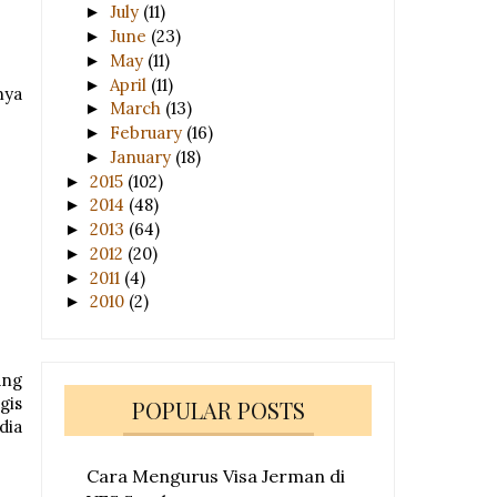
July
(11)
►
June
(23)
►
May
(11)
►
April
(11)
►
nya
March
(13)
►
February
(16)
►
January
(18)
►
2015
(102)
►
2014
(48)
►
2013
(64)
►
2012
(20)
►
2011
(4)
►
2010
(2)
►
ang
gis
POPULAR POSTS
dia
Cara Mengurus Visa Jerman di