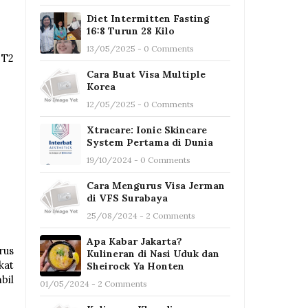
Diet Intermitten Fasting
16:8 Turun 28 Kilo
13/05/2025 - 0 Comments
 T2
Cara Buat Visa Multiple
Korea
12/05/2025 - 0 Comments
Xtracare: Ionic Skincare
System Pertama di Dunia
19/10/2024 - 0 Comments
Cara Mengurus Visa Jerman
di VFS Surabaya
25/08/2024 - 2 Comments
Apa Kabar Jakarta?
rus
Kulineran di Nasi Uduk dan
kat
Sheirock Ya Honten
bil
01/05/2024 - 2 Comments