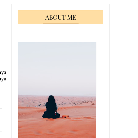
ABOUT ME
nya
nya