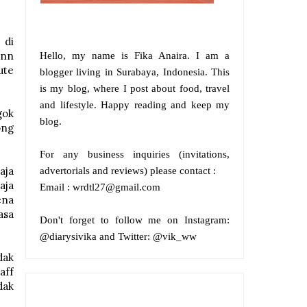
 di
inn
Hello, my name is
Fika Anaira
.
I am a
ute
blogger living in Surabaya, Indonesia. This
is my blog, where I post about food, travel
and lifestyle. Happy reading and keep my
gok
blog.
ong
For any business inquiries (invitations,
aja
advertorials and reviews) please contact :
aja
Email : wrdtl27@gmail.com
ena
asa
Don't forget to follow me on
Instagram:
@diarysivika and
Twitter:
@vik_ww
dak
aff
dak