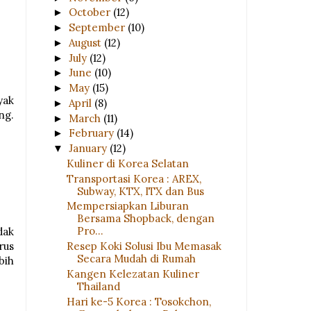
October
(12)
►
September
(10)
►
August
(12)
►
July
(12)
►
June
(10)
►
May
(15)
►
yak
April
(8)
►
ng.
March
(11)
►
February
(14)
►
January
(12)
▼
Kuliner di Korea Selatan
Transportasi Korea : AREX,
Subway, KTX, ITX dan Bus
Mempersiapkan Liburan
Bersama Shopback, dengan
Pro...
dak
rus
Resep Koki Solusi Ibu Memasak
Secara Mudah di Rumah
bih
Kangen Kelezatan Kuliner
Thailand
Hari ke-5 Korea : Tosokchon,