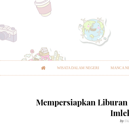
WISATA DALAM NEGERI
MANCA N
Mempersiapkan Liburan
Imle
by
Di