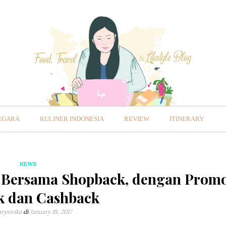
EGARA
KULINER INDONESIA
REVIEW
ITINERARY
NEWS
 Bersama Shopback, dengan Prom
k dan Cashback
arysivika
di
January 18, 2017