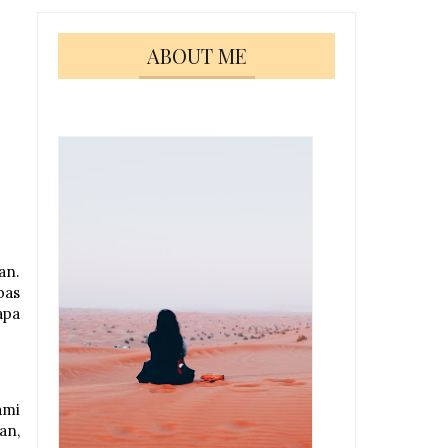
ABOUT ME
an.
bas
apa
ami
an,