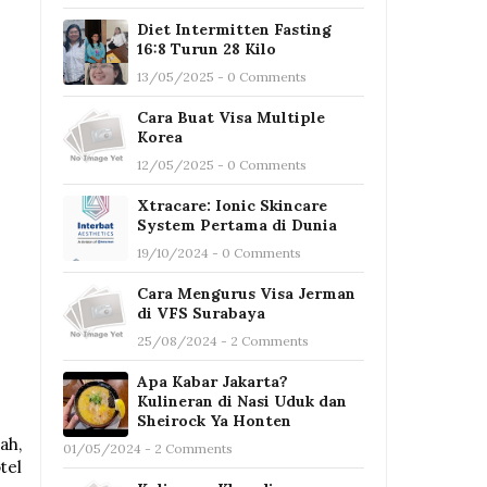
Diet Intermitten Fasting
16:8 Turun 28 Kilo
13/05/2025 - 0 Comments
Cara Buat Visa Multiple
Korea
12/05/2025 - 0 Comments
Xtracare: Ionic Skincare
System Pertama di Dunia
19/10/2024 - 0 Comments
Cara Mengurus Visa Jerman
di VFS Surabaya
25/08/2024 - 2 Comments
Apa Kabar Jakarta?
Kulineran di Nasi Uduk dan
Sheirock Ya Honten
ah,
01/05/2024 - 2 Comments
tel