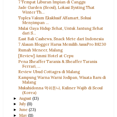
7 Tempat Liburan Impian di Canggu
Jade Garden (Seoul), Lokasi Syuting That
Winter Th...
Toples Vakum Eksklusif Alfamart, Solusi
Menyimpan ...
Mulai Gaya Hidup Sehat, Untuk Jantung Sehat
dari S...
East Bali Cashews, Snack Mete dari Indonesia
7 Alasan Blogger Harus Memilih AsusPro B8230
Rumah Meneer, Malang
[Review] Ammi Hotel at Cepu
Pena Sheaffer Taranis & Sheaffer Taranis
Ferrari, ...
Review Ubud Cottages di Malang
Kampung Warna Warni Jodipan, Wisata Baru di
Malang
Mukshidonna 먹쉬돈나, Kuliner Wajib di Seoul
(Korea)
August
(13)
►
July
(11)
►
June
(23)
►
May
(11)
►