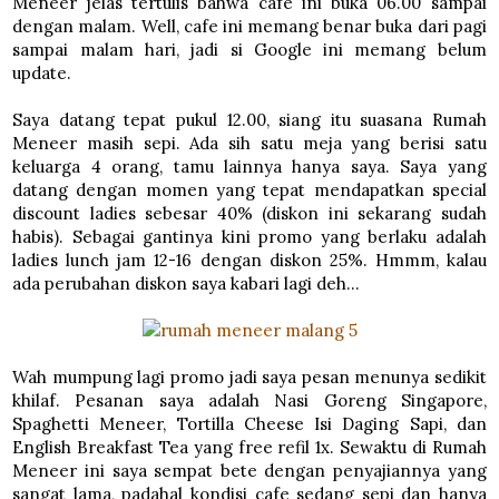
Meneer jelas tertulis bahwa cafe ini buka 06.00 sampai
dengan malam. Well, cafe ini memang benar buka dari pagi
sampai malam hari, jadi si Google ini memang belum
update.
Saya datang tepat pukul 12.00, siang itu suasana Rumah
Meneer masih sepi. Ada sih satu meja yang berisi satu
keluarga 4 orang, tamu lainnya hanya saya. Saya yang
datang dengan momen yang tepat mendapatkan special
discount ladies sebesar 40% (diskon ini sekarang sudah
habis). Sebagai gantinya kini promo yang berlaku adalah
ladies lunch jam 12-16 dengan diskon 25%. Hmmm, kalau
ada perubahan diskon saya kabari lagi deh…
Wah mumpung lagi promo jadi saya pesan menunya sedikit
khilaf. Pesanan saya adalah Nasi Goreng Singapore,
Spaghetti Meneer, Tortilla Cheese Isi Daging Sapi, dan
English Breakfast Tea yang free refil 1x. Sewaktu di Rumah
Meneer ini saya sempat bete dengan penyajiannya yang
sangat lama, padahal kondisi cafe sedang sepi dan hanya