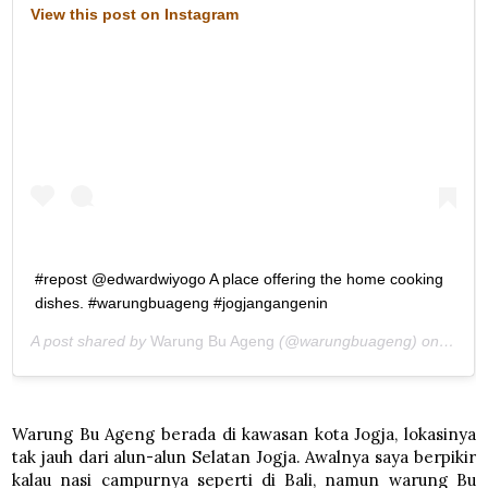
View this post on Instagram
#repost @edwardwiyogo A place offering the home cooking
dishes. #warungbuageng #jogjangangenin
A post shared by
Warung Bu Ageng
(@warungbuageng) on
Aug 2
Warung Bu Ageng berada di kawasan kota Jogja, lokasinya
tak jauh dari alun-alun Selatan Jogja. Awalnya saya berpikir
kalau nasi campurnya seperti di Bali, namun warung Bu