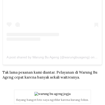
A post shared by Warung Bu Ageng (@warungbuageng)
on
Sep 3
Tak lama pesanan kami diantar. Pelayanan di Warung Bu
Ageng cepat karena banyak sekali waitresnya.
Sayang banget foto saya ngeblur karena kurang fokus.