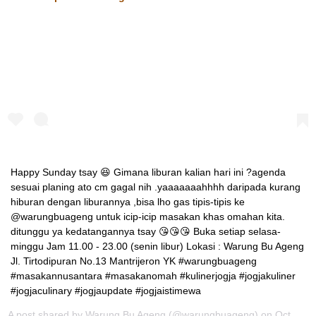
Happy Sunday tsay 😆 Gimana liburan kalian hari ini ?agenda
sesuai planing ato cm gagal nih .yaaaaaaahhhh daripada kurang
hiburan dengan liburannya ,bisa lho gas tipis-tipis ke
@warungbuageng untuk icip-icip masakan khas omahan kita.
ditunggu ya kedatangannya tsay 😘😘😘 Buka setiap selasa-
minggu Jam 11.00 - 23.00 (senin libur) Lokasi : Warung Bu Ageng
Jl. Tirtodipuran No.13 Mantrijeron YK #warungbuageng
#masakannusantara #masakanomah #kulinerjogja #jogjakuliner
#jogjaculinary #jogjaupdate #jogjaistimewa
A post shared by
Warung Bu Ageng
(@warungbuageng) on
Oct 28, 2017 at 9:17pm PDT