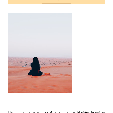
Hello, my name is
Fika Anaira
.
I am a blogger living in