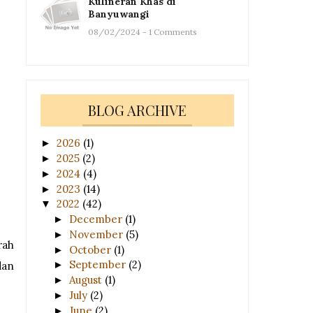
Kulineran Khas di
Banyuwangi
08/02/2024 - 1 Comments
BLOG ARCHIVE
2026
(1)
►
2025
(2)
►
2024
(4)
►
2023
(14)
►
2022
(42)
▼
December
(1)
►
November
(5)
►
rah
October
(1)
►
September
(2)
►
dan
August
(1)
►
July
(2)
►
June
(2)
►