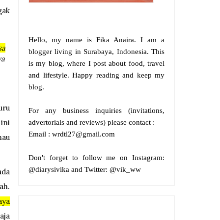
gak
Hello, my name is
Fika Anaira
.
I am a
sa
blogger living in Surabaya, Indonesia. This
ya
is my blog, where I post about food, travel
and lifestyle. Happy reading and keep my
blog.
uru
For any business inquiries (invitations,
ini
advertorials and reviews) please contact :
Email : wrdtl27@gmail.com
mau
Don't forget to follow me on
Instagram:
@diarysivika and
Twitter:
@vik_ww
ada
ah.
aya
aja