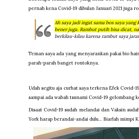
pernah kena Covid-19 dibulan Januari 2021 juga r
Ah saya jadi ingat sama bos saya yang
bener juga. Rambut putih bisa dicat, n
berkilau-kilau karena rambut saya jar
Teman saya ada yang menyarankan pakai bio hair 
parah-parah banget rontoknya.
Udah segitu aja curhat saya terkena Efek Covid-1
sampai ada wabah tsunami Covid-19 gelombang ke
Disaat Covid-19 sudah melandai dan Vaksin suda
York harap berandai-andai dulu... Biarlah mimpi K