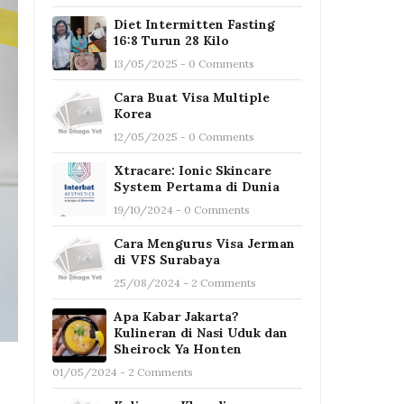
Diet Intermitten Fasting
16:8 Turun 28 Kilo
13/05/2025 - 0 Comments
Cara Buat Visa Multiple
Korea
12/05/2025 - 0 Comments
Xtracare: Ionic Skincare
System Pertama di Dunia
19/10/2024 - 0 Comments
Cara Mengurus Visa Jerman
di VFS Surabaya
25/08/2024 - 2 Comments
Apa Kabar Jakarta?
Kulineran di Nasi Uduk dan
Sheirock Ya Honten
01/05/2024 - 2 Comments