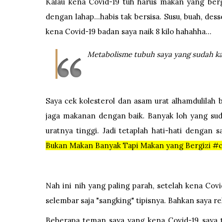
Kalau kena Covid-19 tuh harus makan yang ber
dengan lahap...habis tak bersisa. Susu, buah, de
kena Covid-19 badan saya naik 8 kilo hahahha...
Metabolisme tubuh saya yang sudah kac
Saya cek kolesterol dan asam urat alhamdulilah b
jaga makanan dengan baik. Banyak loh yang sud
uratnya tinggi. Jadi tetaplah hati-hati dengan
Bukan Makan Banyak Tapi Makan yang Bergizi #c
Nah ini nih yang paling parah, setelah kena Cov
selembar saja "sangking" tipisnya. Bahkan saya re
Beberapa teman saya yang kena Covid-19 saya 