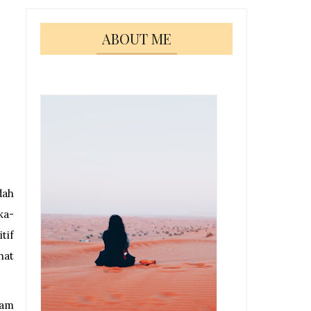
ABOUT ME
dah
ka-
tif
hat
lam