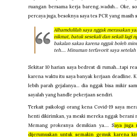
ruangan bersama kerja bareng..waduh... Oke, so
percaya juga, besoknya saya tes PCR yang masih s
Alhamdulilah saya nggak merasakan y
nikmat, batuk sesekali dan sekali lagi n
bakalan sakau karena nggak boleh min
teh.... Minuman terfavorit saya setela
Sekitar 10 harian saya bedrest di rumah...tapi re
karena waktu itu saya banyak kerjaan deadline. K
lebih parah gejalanya... dia nggak bisa mikir sa
sayalah yang handle pekerjaan sendiri.
Terkait psikologi orang kena Covid-19 saya mer
henti dikirimkan, ya meski mereka nggak berani
Memang prokesnya demikian ya.... S
aya juga 
dijerumuskan untuk semakin gemuk karena k