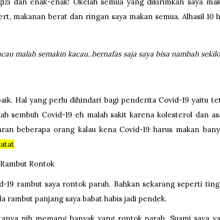
gizi dan enak-enak! Okelah semua yang dikirimkan saya ma
ssert, makanan berat dan ringan saya makan semua. Alhasil 10 h
au malah semakin kacau..bernafas saja saya bisa nambah sekilo 
aik. Hal yang perlu dihindari bagi penderita Covid-19 yaitu te
ah sembuh Covid-19 eh malah sakit karena kolesterol dan a
 saran beberapa orang kalau kena Covid-19 harus makan bany
atat
Rambut Rontok
id-19 rambut saya rontok parah. Bahkan sekarang seperti ting
la rambut panjang saya babat habis jadi pendek.
tanya nih memang banyak yang rontok parah. Suami saya y