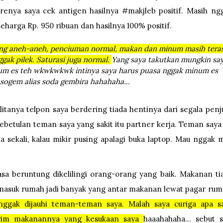
renya saya cek antigen hasilnya #makjleb positif. Masih ng
eharga Rp. 950 ribuan dan hasilnya 100% positif.
ang aneh-aneh, penciuman normal, makan dan minum masih tera
ggak pilek. Saturasi juga normal.
Yang saya takutkan mungkin sa
um es teh wkwkwkwk intinya saya harus puasa nggak minum es
h sogem alias soda gembira hahahaha...
alitanya telpon saya berdering tiada hentinya dari segala penj
ebetulan teman saya yang sakit itu partner kerja. Teman saya 
ma sekali, kalau mikir pusing apalagi buka laptop. Mau nggak 
asa beruntung dikelilingi orang-orang yang baik. Makanan ti
 masuk rumah jadi banyak yang antar makanan lewat pagar rum
nggak dijauhi teman-teman saya. Malah saya curiga apa s
irim makanannya yang kesukaan saya
haaahahaha... sebut s