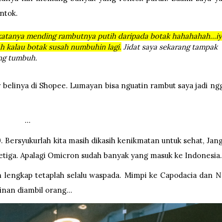
ontok.
 katanya mending rambutnya putih daripada botak hahahahah...i
ah kalau botak susah numbuhin lagi.
Jidat saya sekarang tampak
ang tumbuh.
belinya di Shopee. Lumayan bisa nguatin rambut saya jadi ng
...
9. Bersyukurlah kita masih dikasih kenikmatan untuk sehat, Jan
tiga. Apalagi Omicron sudah banyak yang masuk ke Indonesia
h lengkap tetaplah selalu waspada. Mimpi ke Capodacia dan 
inan diambil orang...