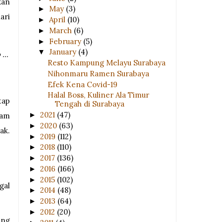
kan
May
(3)
►
ari
April
(10)
►
March
(6)
►
February
(5)
►
January
(4)
▼
...
Resto Kampung Melayu Surabaya
Nihonmaru Ramen Surabaya
Efek Kena Covid-19
Halal Boss, Kuliner Ala Timur
tap
Tengah di Surabaya
2021
(47)
►
sam
2020
(63)
►
ak.
2019
(112)
►
2018
(110)
►
2017
(136)
►
2016
(166)
►
2015
(102)
►
gal
2014
(48)
►
2013
(64)
►
2012
(20)
►
ang