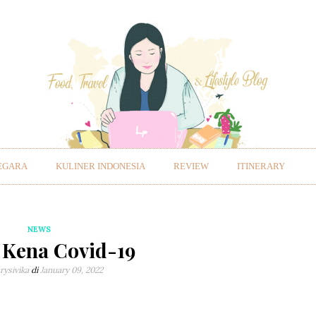
EGARA
KULINER INDONESIA
REVIEW
ITINERARY
NEWS
 Kena Covid-19
rysivika
di
January 09, 2022