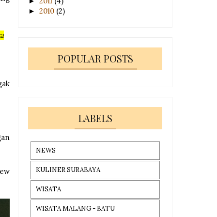
2011
(4)
►
2010
(2)
►
ya
POPULAR POSTS
gak
LABELS
gan
NEWS
.
KULINER SURABAYA
New
WISATA
WISATA MALANG - BATU