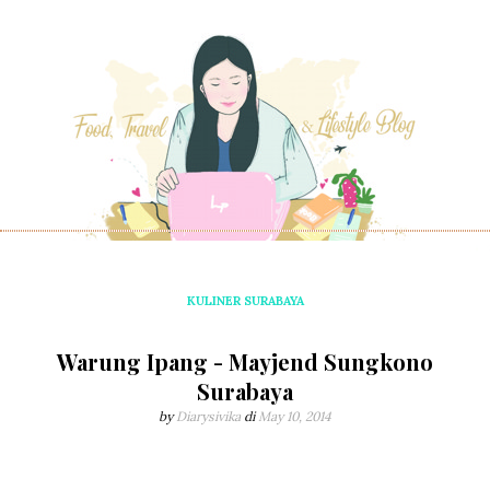
KULINER SURABAYA
Warung Ipang - Mayjend Sungkono
Surabaya
by
Diarysivika
di
May 10, 2014