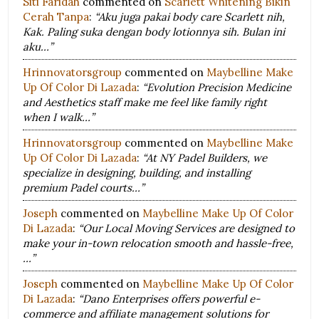
Siti Faridah
commented on
Scarlett Whitening Bikin
Cerah Tanpa
:
“Aku juga pakai body care Scarlett nih,
Kak. Paling suka dengan body lotionnya sih. Bulan ini
aku…”
Hrinnovatorsgroup
commented on
Maybelline Make
Up Of Color Di Lazada
:
“Evolution Precision Medicine
and Aesthetics staff make me feel like family right
when I walk…”
Hrinnovatorsgroup
commented on
Maybelline Make
Up Of Color Di Lazada
:
“At NY Padel Builders, we
specialize in designing, building, and installing
premium Padel courts…”
Joseph
commented on
Maybelline Make Up Of Color
Di Lazada
:
“Our Local Moving Services are designed to
make your in-town relocation smooth and hassle-free,
…”
Joseph
commented on
Maybelline Make Up Of Color
Di Lazada
:
“Dano Enterprises offers powerful e-
commerce and affiliate management solutions for