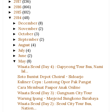
2017
(136)
►
2016
(166)
►
2015
(102)
►
2014
(48)
▼
December
(8)
►
November
(2)
►
October
(3)
►
September
(2)
►
August
(4)
►
July
(4)
►
June
(2)
►
May
(8)
▼
Wisata Seoul (Day 4) : Gapyeong Tour Bus, Nami
Isl...
Soto Buntut Depot Choirul - Sidoarjo
Kuliner Cepu : Lontong Opor Pak Pangat
Cara Membuat Paspor Anak Online
Wisata Seoul (Day 3) : Gangnam City Tour
Warung Ipang - Mayjend Sungkono Surabaya
Wisata Seoul (Day 2) : Seoul City Tour Bus,
Nation...