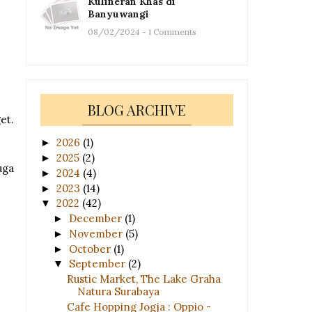
Kulineran Khas di
Banyuwangi
08/02/2024 - 1 Comments
BLOG ARCHIVE
et.
2026
(1)
►
2025
(2)
►
uga
2024
(4)
►
2023
(14)
►
2022
(42)
▼
December
(1)
►
November
(5)
►
October
(1)
►
September
(2)
▼
Rustic Market, The Lake Graha
Natura Surabaya
Cafe Hopping Jogja : Oppio -