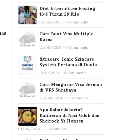
Diet Intermitten Fasting
16:8 Turun 28 Kilo
13/05/2025 - 0 Comments
mau
Cara Buat Visa Multiple
Korea
12/05/2025 - 0 Comments
Xtracare: Ionic Skincare
System Pertama di Dunia
19/10/2024 - 0 Comments
Cara Mengurus Visa Jerman
di VFS Surabaya
25/08/2024 - 2 Comments
Apa Kabar Jakarta?
Kulineran di Nasi Uduk dan
Sheirock Ya Honten
01/05/2024 - 2 Comments