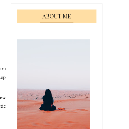
ABOUT ME
aru
sep
iew
tic