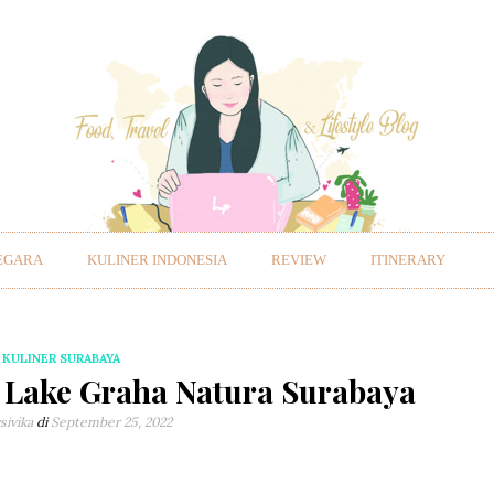
EGARA
KULINER INDONESIA
REVIEW
ITINERARY
KULINER SURABAYA
e Lake Graha Natura Surabaya
sivika
di
September 25, 2022