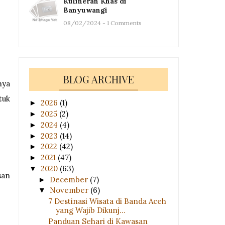
Kulineran Khas di
Banyuwangi
08/02/2024 - 1 Comments
BLOG ARCHIVE
nya
tuk
2026
(1)
►
2025
(2)
►
2024
(4)
►
2023
(14)
►
2022
(42)
►
2021
(47)
►
2020
(63)
▼
san
December
(7)
►
November
(6)
▼
7 Destinasi Wisata di Banda Aceh
yang Wajib Dikunj...
Panduan Sehari di Kawasan