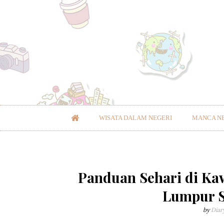
WISATA DALAM NEGERI
MANCA N
Panduan Sehari di Ka
Lumpur S
by
Diar