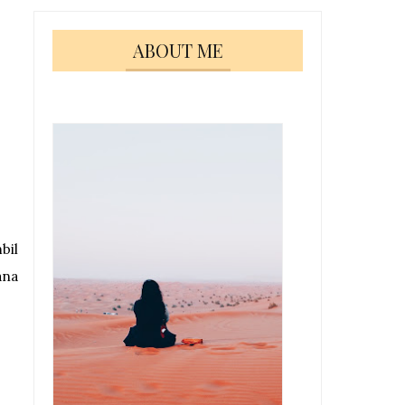
ABOUT ME
bil
ana