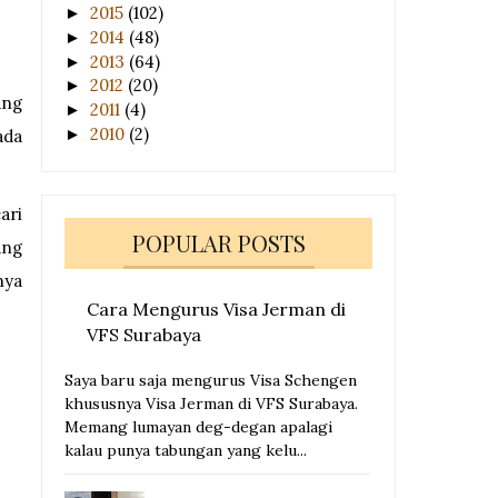
2015
(102)
►
2014
(48)
►
2013
(64)
►
2012
(20)
►
ang
2011
(4)
►
2010
(2)
►
ada
ari
POPULAR POSTS
ang
nya
Cara Mengurus Visa Jerman di
VFS Surabaya
Saya baru saja mengurus Visa Schengen
khususnya Visa Jerman di VFS Surabaya.
Memang lumayan deg-degan apalagi
kalau punya tabungan yang kelu...