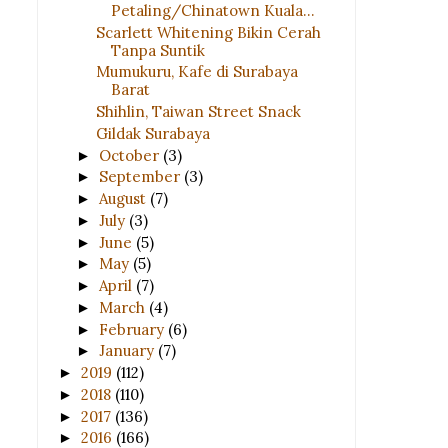
Petaling/Chinatown Kuala...
Scarlett Whitening Bikin Cerah
Tanpa Suntik
Mumukuru, Kafe di Surabaya
Barat
Shihlin, Taiwan Street Snack
Gildak Surabaya
October
(3)
►
September
(3)
►
August
(7)
►
July
(3)
►
June
(5)
►
May
(5)
►
April
(7)
►
March
(4)
►
February
(6)
►
January
(7)
►
2019
(112)
►
2018
(110)
►
2017
(136)
►
2016
(166)
►