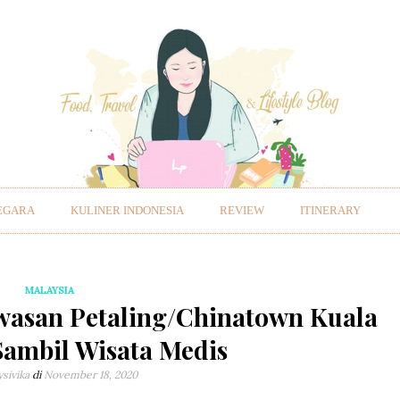
EGARA
KULINER INDONESIA
REVIEW
ITINERARY
MALAYSIA
wasan Petaling/Chinatown Kuala
ambil Wisata Medis
ysivika
di
November 18, 2020