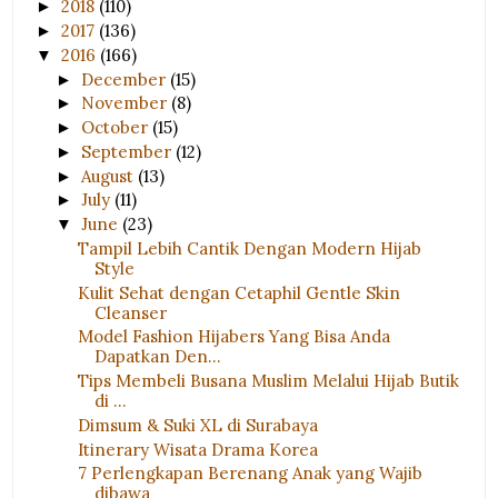
2018
(110)
►
2017
(136)
►
2016
(166)
▼
December
(15)
►
November
(8)
►
October
(15)
►
September
(12)
►
August
(13)
►
July
(11)
►
June
(23)
▼
Tampil Lebih Cantik Dengan Modern Hijab
Style
Kulit Sehat dengan Cetaphil Gentle Skin
Cleanser
Model Fashion Hijabers Yang Bisa Anda
Dapatkan Den...
Tips Membeli Busana Muslim Melalui Hijab Butik
di ...
Dimsum & Suki XL di Surabaya
Itinerary Wisata Drama Korea
7 Perlengkapan Berenang Anak yang Wajib
dibawa