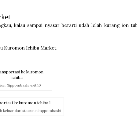
rket
kau, kalau sampai nyasar berarti udah lelah kurang ion tu
emu Kuromon Ichiba Market.
siun Nippombashi exit 10
lah keluar dari stasiun nimppombashi