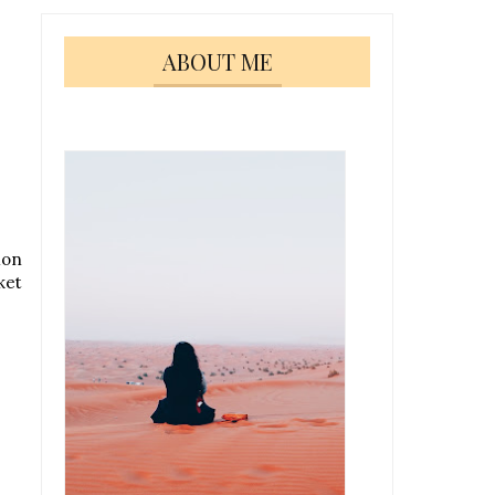
ABOUT ME
mon
ket