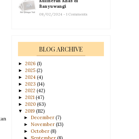
Kulineran Khas di
Banyuwangi
08/02/2024 - 1 Comments
BLOG ARCHIVE
2026
(1)
►
2025
(2)
►
2024
(4)
►
2023
(14)
►
2022
(42)
►
2021
(47)
►
2020
(63)
►
2019
(112)
▼
December
(7)
►
kan
November
(13)
►
October
(8)
►
September
(8)
►