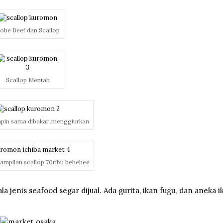
obe Beef dan Scallop
Scallop Mentah
apin sama dibakar..menggiurkan
ampilan scallop 70ribu hehehee
 jenis seafood segar dijual. Ada gurita, ikan fugu, dan aneka i