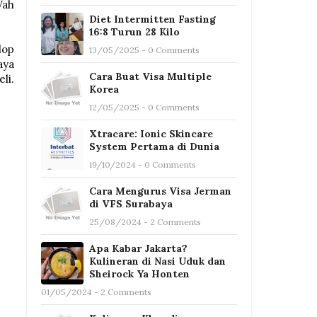
Wah
Diet Intermitten Fasting
16:8 Turun 28 Kilo
lop
13/05/2025 - 0 Comments
aya
Cara Buat Visa Multiple
li.
Korea
12/05/2025 - 0 Comments
Xtracare: Ionic Skincare
System Pertama di Dunia
19/10/2024 - 0 Comments
Cara Mengurus Visa Jerman
di VFS Surabaya
25/08/2024 - 2 Comments
Apa Kabar Jakarta?
Kulineran di Nasi Uduk dan
Sheirock Ya Honten
01/05/2024 - 2 Comments