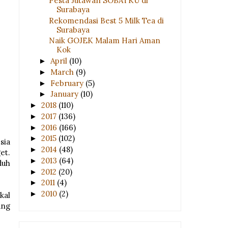
Pesta Jutawan SOBATKU di
Surabaya
Rekomendasi Best 5 Milk Tea di
Surabaya
Naik GOJEK Malam Hari Aman
Kok
April
(10)
►
March
(9)
►
February
(5)
►
January
(10)
►
2018
(110)
►
2017
(136)
►
2016
(166)
►
2015
(102)
►
sia
2014
(48)
►
et.
2013
(64)
►
duh
2012
(20)
►
2011
(4)
►
2010
(2)
►
kal
ang