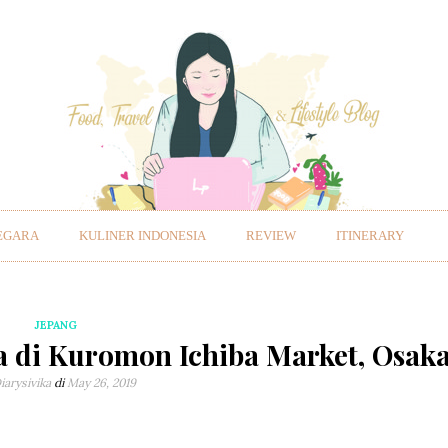
EGARA
KULINER INDONESIA
REVIEW
ITINERARY
JEPANG
a di Kuromon Ichiba Market, Osak
iarysivika
di
May 26, 2019