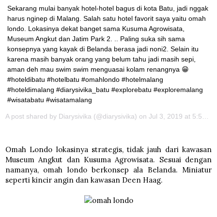
Sekarang mulai banyak hotel-hotel bagus di kota Batu, jadi nggak
harus nginep di Malang. Salah satu hotel favorit saya yaitu omah
londo. Lokasinya dekat banget sama Kusuma Agrowisata,
Museum Angkut dan Jatim Park 2. .. Paling suka sih sama
konsepnya yang kayak di Belanda berasa jadi noni2. Selain itu
karena masih banyak orang yang belum tahu jadi masih sepi,
aman deh mau swim swim menguasai kolam renangnya 😁
#hoteldibatu #hotelbatu #omahlondo #hotelmalang
#hoteldimalang #diarysivika_batu #explorebatu #exploremalang
#wisatabatu #wisatamalang
A post shared by
Diarysivika
(@diarysivika) on
Jul 3, 2019 at 5:50am PDT
Omah Londo lokasinya strategis, tidak jauh dari kawasan
Museum Angkut dan Kusuma Agrowisata. Sesuai dengan
namanya, omah londo berkonsep ala Belanda. Miniatur
seperti kincir angin dan kawasan Deen Haag.