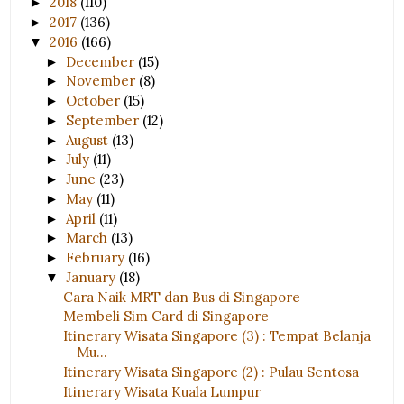
2018
(110)
►
2017
(136)
►
2016
(166)
▼
December
(15)
►
November
(8)
►
October
(15)
►
September
(12)
►
August
(13)
►
July
(11)
►
June
(23)
►
May
(11)
►
April
(11)
►
March
(13)
►
February
(16)
►
January
(18)
▼
Cara Naik MRT dan Bus di Singapore
Membeli Sim Card di Singapore
Itinerary Wisata Singapore (3) : Tempat Belanja
Mu...
Itinerary Wisata Singapore (2) : Pulau Sentosa
Itinerary Wisata Kuala Lumpur