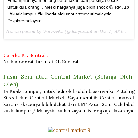
Penampilannya memang berantakan dan porsinya cocok
untuk dua orang. . Meski harganya juga bikin shock 😆 RM. 18
. #kualalumpur #kulinerkualalumpur #cuticutimalaysia
#exploremalaysia
A photo posted by Diarysivika (@diarysivika) on
Dec 7, 2015 at 5:40am PST
Cara ke KL Sentral :
Naik monorail turun di KL Sentral
Pasar Seni atau Central Market (Belanja Oleh-
Oleh)
Di Kuala Lumpur, untuk beli oleh-oleh biasanya ke Petaling
Street dan Central Market. Saya memilih Central market
karena aksesnya lebih dekat dari LRT Pasar Seni. Cek label
kuala lumpur / Malaysia, sudah saya tulis lengkap ulasannya.