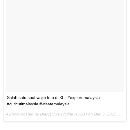
Salah satu spot wajib foto di KL . #exploremalaysia
#cuticutimalaysia #wisatamalaysia
A photo posted by Diarysivika (@diarysivika) on
Dec 6, 2015 at 12:30am PST