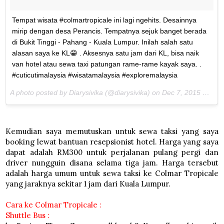
Tempat wisata #colmartropicale ini lagi ngehits. Desainnya
mirip dengan desa Perancis. Tempatnya sejuk banget berada
di Bukit Tinggi - Pahang - Kuala Lumpur. Inilah salah satu
alasan saya ke KL😁 . Aksesnya satu jam dari KL, bisa naik
van hotel atau sewa taxi patungan rame-rame kayak saya. .
#cuticutimalaysia #wisatamalaysia #exploremalaysia
A photo posted by Diarysivika (@diarysivika) on
Dec 7, 2015 at 6:08am PST
Kemudian saya memutuskan untuk sewa taksi yang saya
booking lewat bantuan resepsionist hotel. Harga yang saya
dapat adalah RM300 untuk perjalanan pulang pergi dan
driver nungguin disana selama tiga jam. Harga tersebut
adalah harga umum untuk sewa taksi ke Colmar Tropicale
yang jaraknya sekitar 1 jam dari Kuala Lumpur.
Cara ke Colmar Tropicale :
Shuttle Bus :